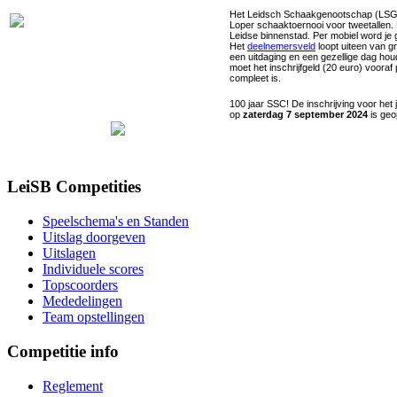
Het Leidsch Schaakgenootschap (LSG)
Loper schaaktoernooi voor tweetallen. 
Leidse binnenstad. Per mobiel word je 
Het
deelnemersveld
loopt uiteen van g
een uitdaging en een gezellige dag houde
moet het inschrijfgeld (20 euro) voor
compleet is.
100 jaar SSC! De inschrijving voor he
op
zaterdag 7 september 2024
is ge
LeiSB Competities
Speelschema's en Standen
Uitslag doorgeven
Uitslagen
Individuele scores
Topscoorders
Mededelingen
Team opstellingen
Competitie info
Reglement