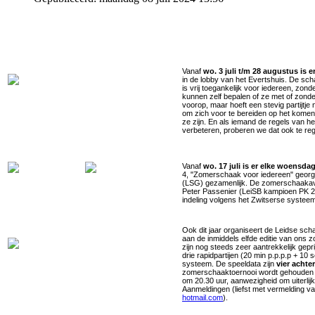
Vanaf
wo. 3 juli t/m 28 augustus is
in de lobby van het Evertshuis. De s
is vrij toegankelijk voor iedereen, z
kunnen zelf bepalen of ze met of zonder
voorop, maar hoeft een stevig partijtj
om zich voor te bereiden op het komen
ze zijn. En als iemand de regels van het
verbeteren, proberen we dat ook te reg
Vanaf
wo. 17 juli is er elke woensd
4,
"Zomerschaak voor iedereen" georga
(LSG) gezamenlijk. De zomerschaakavo
Peter Passenier (LeiSB kampioen PK 20
indeling volgens het Zwitserse systee
Ook dit jaar organiseert de Leidse s
aan de inmiddels elfde editie van ons 
zijn nog steeds zeer aantrekkelijk gep
drie rapidpartijen (20 min p.p.p.p + 10
systeem. De speeldata zijn
vier achte
zomerschaaktoernooi wordt gehouden i
om 20.30 uur, aanwezigheid om uiterlijk
Aanmeldingen (liefst met vermelding 
hotmail.com
).