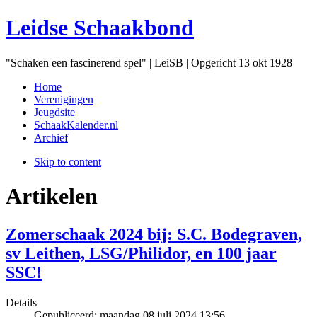
Leidse Schaakbond
"Schaken een fascinerend spel" | LeiSB | Opgericht 13 okt 1928
Home
Verenigingen
Jeugdsite
SchaakKalender.nl
Archief
Skip to content
Artikelen
Zomerschaak 2024 bij: S.C. Bodegraven,
sv Leithen, LSG/Philidor, en 100 jaar
SSC!
Details
Gepubliceerd:
maandag 08 juli 2024 13:56