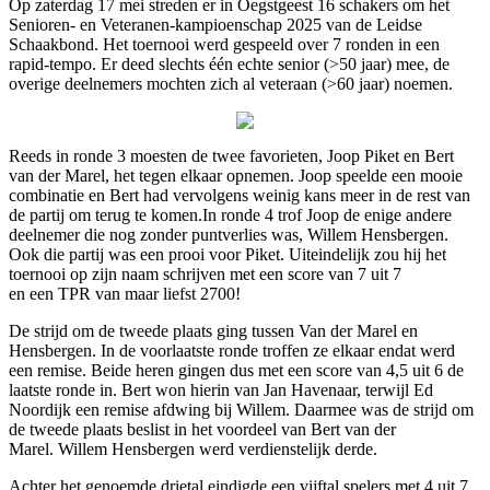
Op zaterdag 17 mei streden er in Oegstgeest 16 schakers om het
Senioren- en Veteranen-kampioenschap 2025 van de Leidse
Schaakbond. Het toernooi werd gespeeld over 7 ronden in een
rapid-tempo. Er deed slechts één echte senior (>50 jaar) mee, de
overige deelnemers mochten zich al veteraan (>60 jaar) noemen.
Reeds in ronde 3 moesten de twee favorieten, Joop Piket en Bert
van der Marel, het tegen elkaar opnemen. Joop speelde een mooie
combinatie en Bert had vervolgens weinig kans meer in de rest van
de partij om terug te komen.In ronde 4 trof Joop de enige andere
deelnemer die nog zonder puntverlies was, Willem Hensbergen.
Ook die partij was een prooi voor Piket. Uiteindelijk zou hij het
toernooi op zijn naam schrijven met een score van 7 uit 7
en een TPR van maar liefst 2700!
De strijd om de tweede plaats ging tussen Van der Marel en
Hensbergen. In de voorlaatste ronde troffen ze elkaar endat werd
een remise. Beide heren gingen dus met een score van 4,5 uit 6 de
laatste ronde in. Bert won hierin van Jan Havenaar, terwijl Ed
Noordijk een remise afdwing bij Willem. Daarmee was de strijd om
de tweede plaats beslist in het voordeel van Bert van der
Marel. Willem Hensbergen werd verdienstelijk derde.
Achter het genoemde drietal eindigde een vijftal spelers met 4 uit 7.