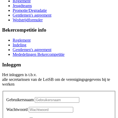
Reglement
Jeugdteams
Promotie/Degradatie
Gentlemen's agreement
Wedstrijdformuler
Bekercompetitie info
Reglement
Indeling
Gentlemen's agreement
Mededelingen Bekercompetitie
Inloggen
Het inloggen is t.b.v.
alle secretarissen van de LeiSB om de verenigingsgegevens bij te
werken
Gebruikersnaam
Wachtwoord