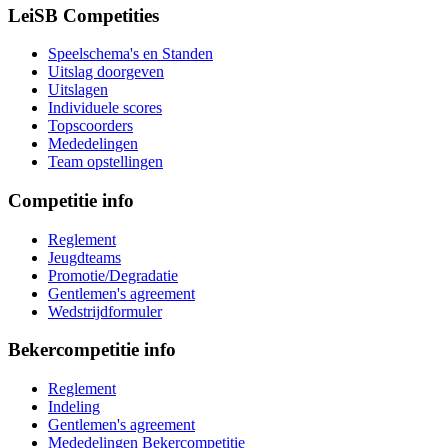
LeiSB Competities
Speelschema's en Standen
Uitslag doorgeven
Uitslagen
Individuele scores
Topscoorders
Mededelingen
Team opstellingen
Competitie info
Reglement
Jeugdteams
Promotie/Degradatie
Gentlemen's agreement
Wedstrijdformuler
Bekercompetitie info
Reglement
Indeling
Gentlemen's agreement
Mededelingen Bekercompetitie