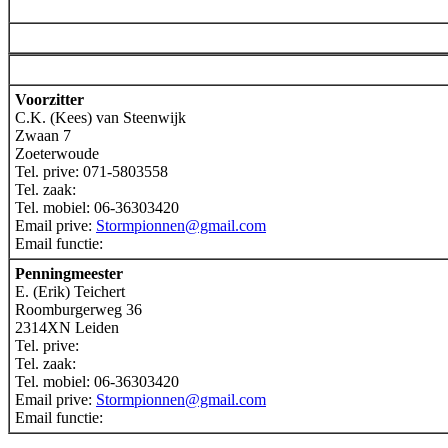
Voorzitter
C.K. (Kees) van Steenwijk
Zwaan 7
Zoeterwoude
Tel. prive: 071-5803558
Tel. zaak:
Tel. mobiel: 06-36303420
Email prive:
Stormpionnen@gmail.com
Email functie:
Penningmeester
E. (Erik) Teichert
Roomburgerweg 36
2314XN Leiden
Tel. prive:
Tel. zaak:
Tel. mobiel: 06-36303420
Email prive:
Stormpionnen@gmail.com
Email functie: