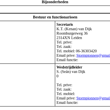
Bijzonderheden
Bestuur en functionarissen
Secretaris
K.T. (Kenan) van Dijk
Roomburgerweg 36
2314XN Leiden
Tel. prive:
Tel. zaak:
Tel. mobiel: 06-36303420
Email prive:
Stormpionnen@gmai
Email functie:
Wedstrijdleider
S. (Seán) van Dijk
0
Tel. prive:
Tel. zaak:
Tel. mobiel:
Email prive:
Stormpionnen@gmai
Email functie: